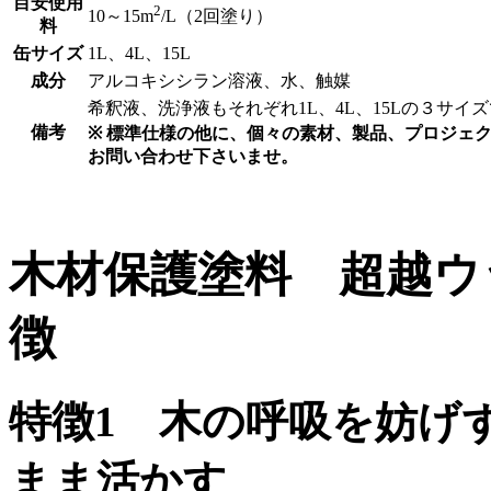
目安使用
2
10～15m
/L（2回塗り）
料
缶サイズ
1L、4L、15L
成分
アルコキシシラン溶液、水、触媒
希釈液、洗浄液もそれぞれ1L、4L、15Lの３サイ
備考
※ 標準仕様の他に、個々の素材、製品、プロジェ
お問い合わせ下さいませ。
木材保護塗料 超越ウ
徴
特徴1 木の呼吸を妨げ
まま活かす