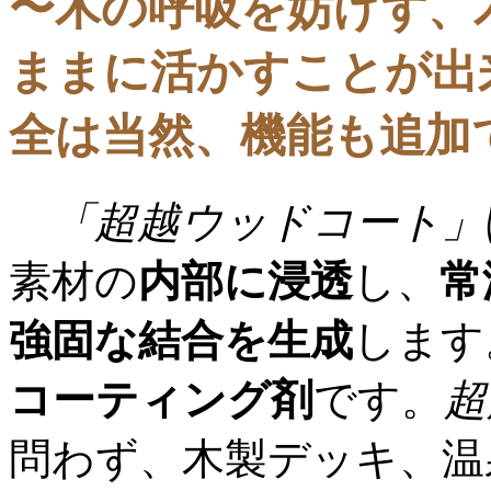
〜木の呼吸を妨げず、
ままに活かすことが出
全は当然、機能も追加
「超越ウッドコート」
素材の
内部に浸透
し、
常
強固な結合を生成
します
コーティング剤
です。
超
問わず、木製デッキ、温