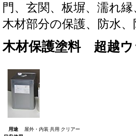
門、玄関、板塀、濡れ縁
木材部分の保護、防水、
木材保護塗料 超越ウ
用途
屋外・内装 共用 クリアー