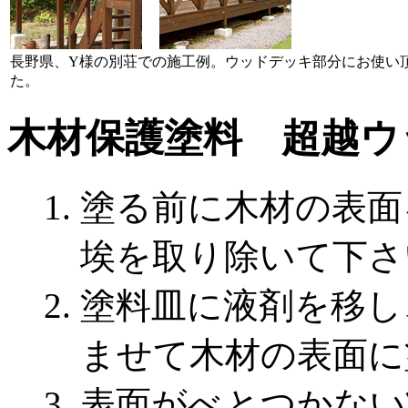
長野県、Y様の別荘での施工例。ウッドデッキ部分にお使い
た。
木材保護塗料 超越ウ
塗る前に木材の表面
埃を取り除いて下さ
塗料皿に液剤を移し
ませて木材の表面に
表面がべとつかない