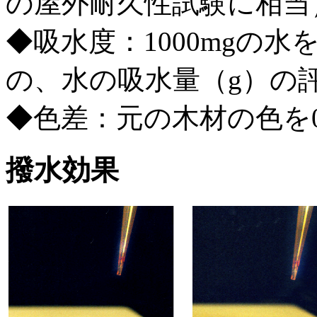
の屋外耐久性試験に相当
◆吸水度：1000mgの
の、水の吸水量（g）の
◆色差：元の木材の色を
撥水効果